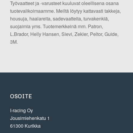
Työvaatteet ja -varusteet kuuluvat oleellisena osana
tuotevalikoimaamme. Meiltä löytyy kattavasti takkeja,
housuja, haalareita, sadevaatteita, turvakenkiä,
suojaimia yms. Tuotemerkkeinä mm. Patron,
L.Brador, Helly Hansen, Sievi, Zekler, Peltor, Guide,
3M.
OSOITE
I-racing Oy
Jousimiehenkatu 1
61300 Kurikka