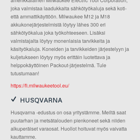
amerikkalainen Milwaukee Electric Tool Corporation,
joka valmistaa laadukkaita sähkötyökaluja sekä koti-
että ammattikäyttöön. Milwaukee M12 ja M18
akkukonejärjestelmistä löytyy lähes 300 eri
sähkötyökalua joka työkohteeseen. Lisäksi
valmistajalta löytyy monenlaisia tarvikkeita ja
käsityökaluja. Koneiden ja tarvikkeiden järjestelyyn ja
kuljetukseen löytyy myös erittäin luotettava ja
helppokäyttöinen Packout-järjestelmä. Tule
tutustumaan!
https://fi.milwaukeetool.eu/
HUSQVARNA
Husqvarna -edustus on osa yritystämme. Meiltä saat
puutarhan ja metsätalouden pienkoneet sekä niiden
alkuperäiset varaosat. Huollot hoituvat myös vaivatta
kauttamme.