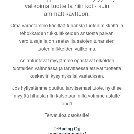
valikoima tuotteita niin koti- kuin
ammattikäyttöön.
Oma varastomme käsittää tuhansia tuotenimikkeitä ja
tehokkaiden tukkuliikkeiden ansiosta päivän
varoitusajalla on saatavilla satojen tuhansien
tuotenimikkeiden valikoima.
Asiantuntevat myyjämme opastavat oikeiden
tuotteiden valinnassa ja tarvittaessa etsivät tuotteita
koskeviin kysymyksiisi vastauksen.
Jos hyllystämme puuttuu tarvitsemasi tuote, nykäise
myyjää hihasta niin katsotaan mitä voimme asialle
tehdä.
Tervetuloa ostoksille!
I-Racing Oy
Jousimiehenkatu 1